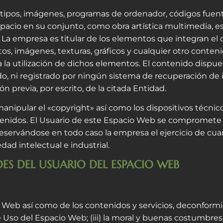
gotipos, imágenes, programas de ordenador, códigos fuente
spacio en su conjunto, como obra artística multimedia, 
. La empresa es titular de los elementos que integran el
os, imágenes, texturas, gráficos y cualquier otro conten
 la utilización de dichos elementos. El contenido dispu
ido, ni registrado por ningún sistema de recuperación d
 previa, por escrito, de la citada Entidad.
manipular el «copyright» así como los dispositivos técni
enidos. El Usuario de este Espacio Web se compromete a
 reservándose en todo caso la empresa el ejercicio de cu
ad intelectual e industrial.
DES DEL USUARIO DEL ESPACIO WEB
Web así como de los contenidos y servicios, deconformida
 Uso del Espacio Web; (iii) la moral y buenas costumbre