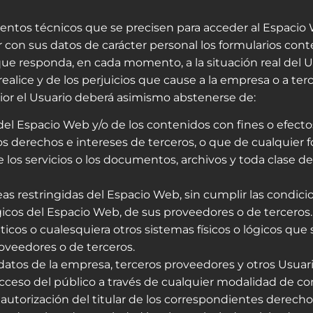
entos técnicos que se precisen para acceder al Espacio
r con sus datos de carácter personal los formularios co
 responda, en cada momento, a la situación real del Usu
ealice y de los perjuicios que cause a la empresa o a terc
rior el Usuario deberá asimismo abstenerse de:
el Espacio Web y/o de los contenidos con fines o efectos 
s derechos e intereses de terceros, o que de cualquier f
 de los servicios o los documentos, archivos y toda clas
eas restringidas del Espacio Web, sin cumplir las condici
ógicos del Espacio Web, de sus proveedores o de terceros.
máticos o cualesquiera otros sistemas físicos o lógicos qu
roveedores o de terceros.
s datos de la empresa, terceros proveedores y otros Usuari
l acceso del público a través de cualquier modalidad de c
utorización del titular de los correspondientes derecho