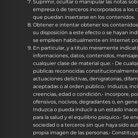
Suprimir, ocultar o manipular las notas sob
empresa o de terceros incorporados a los 
que puedan insertarse en los contenidos.
Obtener e intentar obtener los contenidos
su disposición a este efecto o se hayan i
se empleen habitualmente en Internet por 
En particular, y a título meramente indicat
informaciones, datos, contenidos, mensajes,
cualquier clase de material que: • De cual
públicas reconocidas constitucionalmente, e
actuaciones delictivas, denigratorias, difam
aceptadas o al orden público.• Induzca, inc
creencias, edad o condición.• Incorpore, po
ofensivos, nocivos, degradantes o, en gener
Induzca o pueda inducir a un estado inacept
para la salud y el equilibrio psíquico.• Se 
sociedad o a terceros sin que haya sido auto
propia imagen de las personas.• Constituya